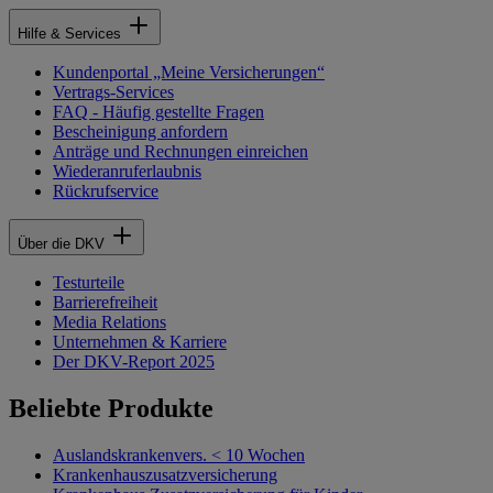
Hilfe & Services
Kundenportal „Meine Versicherungen“
Vertrags-Services
FAQ - Häufig gestellte Fragen
Bescheinigung anfordern
Anträge und Rechnungen einreichen
Wiederanruferlaubnis
Rückrufservice
Über die DKV
Testurteile
Barrierefreiheit
Media Relations
Unternehmen & Karriere
Der DKV-Report 2025
Beliebte Produkte
Auslandskrankenvers. < 10 Wochen
Krankenhauszusatzversicherung