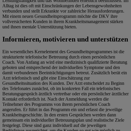
Leistungsfähigkeit und das Wohlbefinden erheblich beeinflussen. Im
Alltag ist dies oft mit Einschränkungen der Lebensgewohnheiten
verbunden und stellt Erkrankte vor zahlreiche Herausforderungen.
Mit einem neuen Gesundheitsprogramm möchte die DKV ihre
vollversicherten Kunden in ihrem Krankheitsmanagement stärken
und ihnen mentale Unterstützung bieten.
Informieren, motivieren und unterstützen
Ein wesentliches Kernelement des Gesundheitsprogrammes ist die
strukturierte telefonische Betreuung durch einen persönlichen
Coach. Von Anfang an wird eine medizinisch qualifizierte Beratung
geboten und entsprechend der individuellen Symptome und den
damit verbundenen Beeinträchtigungen betreut. Zusätzlich berät ein
Arzt telefonisch und gibt eine Einschätzung zur
Gesundheitssituation des Kunden. Der Arzt entscheidet zu Beginn
des Telefonates zunächst, ob im konkreten Fall ein telefonisches
Beratungsgespräch ärztlich vertretbar oder ein persönlicher ärztlicher
Kontakt erforderlich ist. Nach der Anmeldung werden die
Teilnehmer des Programms von ihrem persönlichen Coach
angerufen. Er führt in das Programm ein und erfasst die jeweilige
Krankheitsgeschichte. In den ersten Gesprächen werden dann
gemeinsam ein individueller Betreuungsplan und realistische Ziele
festgelegt. Diese sind ganz individuell auf die jeweiligen
Bedürfnisse ausgerichtet, um die Kunden so gut wie möglich zu