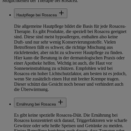
Möglichkeiten der Therapie bei Rosacea.
Hautpflege bei Rosacea
Die allgemeine Hautpflege bildet die Basis für jede Rosacea-
Therapie. Es gibt Produkte, die speziell bei Rosacea geeignet
sind. Diese sind meist hypoallergen, enthalten also keine
Duft- und nur sehr wenig Konservierungsstoffe. Vielen
Betroffenen fällt es schwer, die richtige Mischung aus
rückfettender, aber nicht zu schwerer Hautpflege zu finden.
Hier kann die Beratung in der dermatologischen Praxis oder
einer Apotheke helfen. Wichtig ist auch, die Haut vor
Sonneneinstrahlung zu schützen. Empfohlen wird bei
Rosacea ein hoher Lichtschutzfaktor, am besten ist es jedoch,
wenn Sie zusätzlich einen Hut mit breiter Krempe tragen.
Dieser schützt das Gesicht noch besser und verhindert auch
die Überwärmung.
Ernährung bei Rosacea
Es gibt keine spezielle Rosacea-Diät. Die Ernährung bei
Rosacea konzentriert sich darauf, Triggerfaktoren wie scharfe
Gewürze oder sehr heiße Speisen und Getränke zu meiden.
Einige Betroffene berichten auch davon, dass Tomaten oder