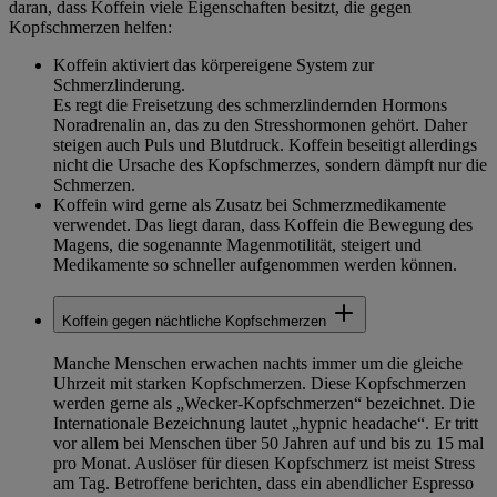
daran, dass Koffein viele Eigenschaften besitzt, die gegen
Kopfschmerzen helfen:
Koffein aktiviert das körpereigene System zur
Schmerzlinderung.
Es regt die Freisetzung des schmerzlindernden Hormons
Noradrenalin an, das zu den Stresshormonen gehört. Daher
steigen auch Puls und Blutdruck. Koffein beseitigt allerdings
nicht die Ursache des Kopfschmerzes, sondern dämpft nur die
Schmerzen.
Koffein wird gerne als Zusatz bei Schmerzmedikamente
verwendet. Das liegt daran, dass Koffein die Bewegung des
Magens, die sogenannte Magenmotilität, steigert und
Medikamente so schneller aufgenommen werden können.
Koffein gegen nächtliche Kopfschmerzen
Manche Menschen erwachen nachts immer um die gleiche
Uhrzeit mit starken Kopfschmerzen. Diese Kopfschmerzen
werden gerne als „Wecker-Kopfschmerzen“ bezeichnet. Die
Internationale Bezeichnung lautet „hypnic headache“. Er tritt
vor allem bei Menschen über 50 Jahren auf und bis zu 15 mal
pro Monat. Auslöser für diesen Kopfschmerz ist meist Stress
am Tag. Betroffene berichten, dass ein abendlicher Espresso