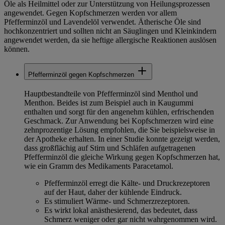
Öle als Heilmittel oder zur Unterstützung von Heilungsprozessen
angewendet. Gegen Kopfschmerzen werden vor allem
Pfefferminzöl und Lavendelöl verwendet. Ätherische Öle sind
hochkonzentriert und sollten nicht an Säuglingen und Kleinkindern
angewendet werden, da sie heftige allergische Reaktionen auslösen
können.
Pfefferminzöl gegen Kopfschmerzen
Hauptbestandteile von Pfefferminzöl sind Menthol und
Menthon. Beides ist zum Beispiel auch in Kaugummi
enthalten und sorgt für den angenehm kühlen, erfrischenden
Geschmack. Zur Anwendung bei Kopfschmerzen wird eine
zehnprozentige Lösung empfohlen, die Sie beispielsweise in
der Apotheke erhalten. In einer Studie konnte gezeigt werden,
dass großflächig auf Stirn und Schläfen aufgetragenen
Pfefferminzöl die gleiche Wirkung gegen Kopfschmerzen hat,
wie ein Gramm des Medikaments Paracetamol.
Pfefferminzöl erregt die Kälte- und Druckrezeptoren
auf der Haut, daher der kühlende Eindruck.
Es stimuliert Wärme- und Schmerzrezeptoren.
Es wirkt lokal anästhesierend, das bedeutet, dass
Schmerz weniger oder gar nicht wahrgenommen wird.