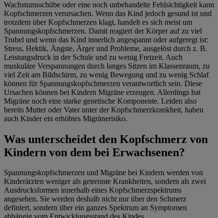
Wachstumsschübe oder eine noch unbehandelte Fehlsichtigkeit kann
Kopfschmerzen verursachen. Wenn das Kind jedoch gesund ist und
trotzdem über Kopfschmerzen klagt, handelt es sich meist um
Spannungskopfschmerzen. Damit reagiert der Körper auf zu viel
Trubel und wenn das Kind innerlich angespannt oder aufgeregt ist:
Stress, Hektik, Ängste, Ärger und Probleme, ausgelöst durch z. B.
Leistungsdruck in der Schule und zu wenig Freizeit. Auch
muskuläre Verspannungen durch langes Sitzen im Klassenraum, zu
viel Zeit am Bildschirm, zu wenig Bewegung und zu wenig Schlaf
können für Spannungskopfschmerzen verantwortlich sein. Diese
Ursachen können bei Kindern Migräne erzeugen. Allerdings hat
Migräne noch eine starke genetische Komponente. Leiden also
bereits Mutter oder Vater unter der Kopfschmerzkrankheit, haben
auch Kinder ein erhöhtes Migränerisiko.
Was unterscheidet den Kopfschmerz von
Kindern von dem bei Erwachsenen?
Spannungskopfschmerzen und Migräne bei Kindern werden von
Kinderärzten weniger als getrennte Krankheiten, sondern als zwei
Ausdrucksformen innerhalb eines Kopfschmerzspektrums
angesehen. Sie werden deshalb nicht nur über den Schmerz
definiert, sondern über ein ganzes Spektrum an Symptomen
abhängig vom Entwicklungsstand des Kindes.