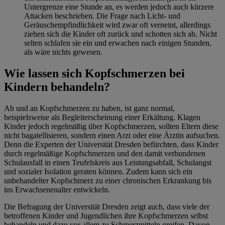
Untergrenze eine Stunde an, es werden jedoch auch kürzere
Attacken beschrieben. Die Frage nach Licht- und
Geräuschempfindlichkeit wird zwar oft verneint, allerdings
ziehen sich die Kinder oft zurück und schotten sich ab. Nicht
selten schlafen sie ein und erwachen nach einigen Stunden,
als wäre nichts gewesen.
Wie lassen sich Kopfschmerzen bei
Kindern behandeln?
Ab und an Kopfschmerzen zu haben, ist ganz normal,
beispielsweise als Begleiterscheinung einer Erkältung. Klagen
Kinder jedoch regelmäßig über Kopfschmerzen, sollten Eltern diese
nicht bagatellisieren, sondern einen Arzt oder eine Ärztin aufsuchen.
Denn die Experten der Universität Dresden befürchten, dass Kinder
durch regelmäßige Kopfschmerzen und den damit verbundenen
Schulausfall in einen Teufelskreis aus Leistungsabfall, Schulangst
und sozialer Isolation geraten können. Zudem kann sich ein
unbehandelter Kopfschmerz zu einer chronischen Erkrankung bis
ins Erwachsenenalter entwickeln.
Die Befragung der Universität Dresden zeigt auch, dass viele der
betroffenen Kinder und Jugendlichen ihre Kopfschmerzen selbst
behandeln und dazu vor allem zu Schmerzmitteln greifen. Davon